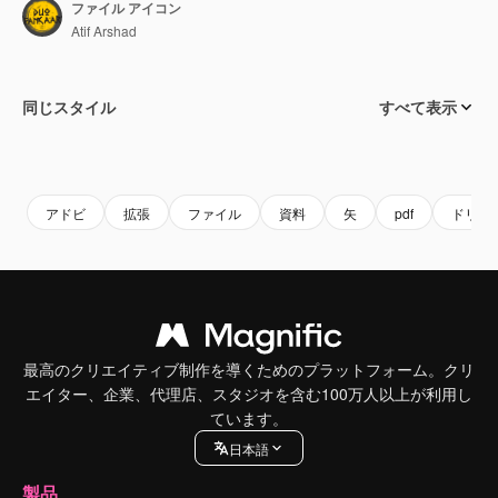
ファイル アイコン
Atif Arshad
同じスタイル
すべて表示
アドビ
拡張
ファイル
資料
矢
pdf
ドリー
最高のクリエイティブ制作を導くためのプラットフォーム。クリ
エイター、企業、代理店、スタジオを含む100万人以上が利用し
ています。
日本語
製品