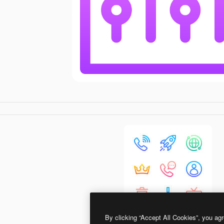
By clicking “Accept All Cookies”, you agr
Basic Gradient Lineal color