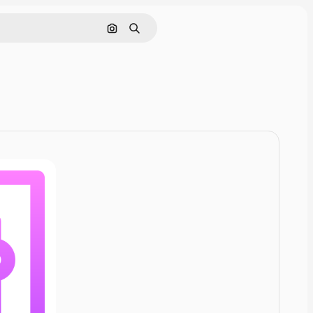
画像で検索
検索