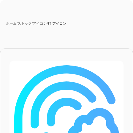
ホーム
/
ストック
/
アイコン
/
虹 アイコン