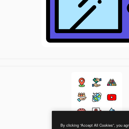
By clicking “Accept All Cookies”, you agr
Detailed Rounded Lineal color