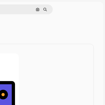
画像で検索
検索