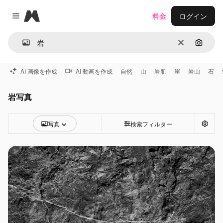
Magnific
料金
ログイン
Close menu
消去
画像で
AI 画像を作成
AI 動画を作成
自然
山
岩肌
崖
岩山
石
岩写真
写真
検索フィルター