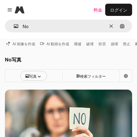
Magnific
料金
ログイン
Close menu
消去
画像で
AI 画像を作成
AI 動画を作成
廃墟
破壊
拒否
崩壊
禁止
No写真
写真
検索フィルター