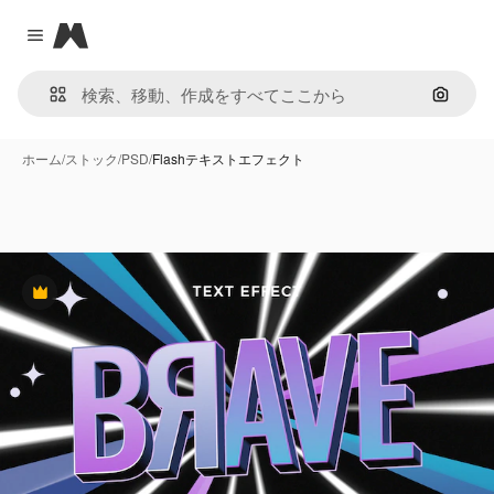
Magnific
Close menu
画像で
ホーム
/
ストック
/
PSD
/
Flashテキストエフェクト
Premium