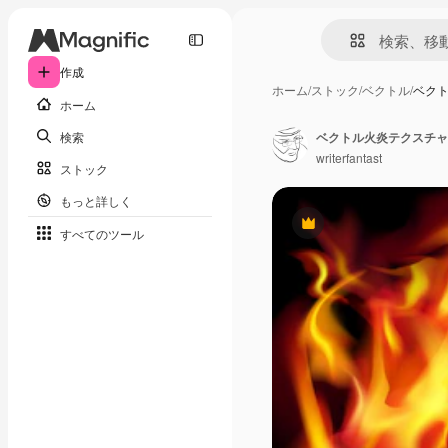
作成
ホーム
/
ストック
/
ベクトル
/
ベク
ホーム
検索
ベクトル火炎テクスチャ
writerfantast
ストック
もっと詳しく
Premium
すべてのツール