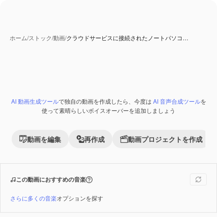
ホーム
/
ストック
/
動画
/
クラウドサービスに接続されたノートパソコ…
AI 動画生成ツール
で独自の動画を作成したら、今度は
AI 音声合成ツール
を
Premium
使って素晴らしいボイスオーバーを追加しましょう
動画を編集
再作成
動画プロジェクトを作成
この動画におすすめの音楽
さらに多くの音楽
オプションを探す