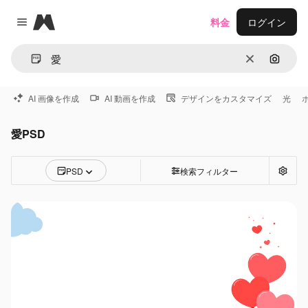
Magnific
料金
ログイン
Close menu
消去
画像で
AI 画像を作成
AI 動画を作成
デザインをカスタマイズ
光
愛PSD
PSD
検索フィルター