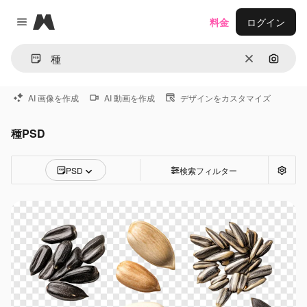
Magnific
料金
ログイン
Close menu
消去
画像で
AI 画像を作成
AI 動画を作成
デザインをカスタマイズ
種PSD
PSD
検索フィルター