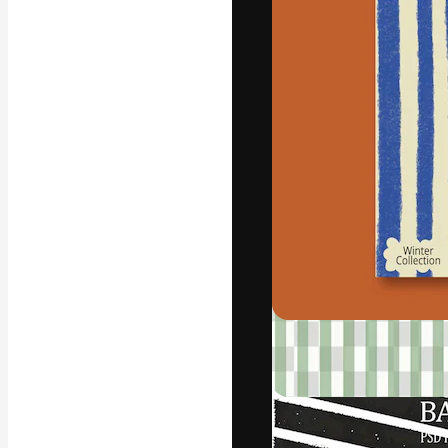
フォント
最高のクリエイ
ットフォーム。
店、スタジオを
います。
日本語
Copyright © 2010-