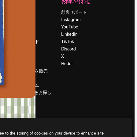
運営
お問い合わせ
料金
顧客サポート
会社概要
Instagram
Reviews
YouTube
採用情報
LinkedIn
検索トレンド
TikTok
ブログ
Discord
イベント
X
Slidesgo
Reddit
コンテンツを販売
する
プレスルーム
magnific.aiをお探し
ですか？
ee to the storing of cookies on your device to enhance site