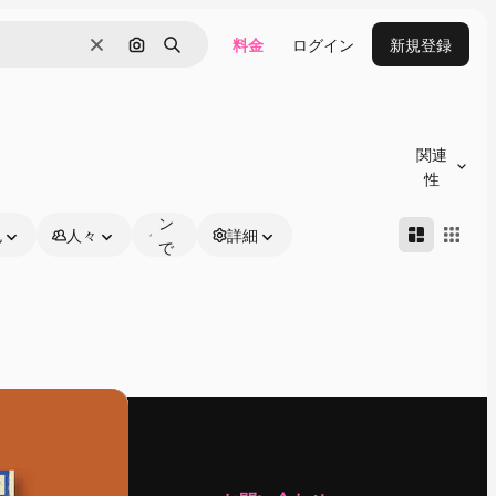
料金
ログイン
新規登録
消去
画像で検索
検索
オ
ン
関連
ラ
性
イ
ン
色
人々
詳細
で
編
集
可
能