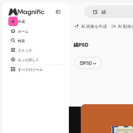
作成
AI 画像を作成
AI 動
ホーム
検索
縞PSD
ストック
もっと詳しく
PSD
すべてのツール
全ての画像
ベクトル
イラスト
写真
PSD
テンプレート
モックアップ
動画
映像素材
モーショングラフィックス
動画テンプレート
アイコン
3D モデル