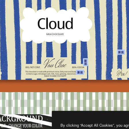
製品
はじめに
ティブ制作を導くためのプラ
Spaces
Academy
クリエイター、企業、代理
AI アシスタント
ドキュメント
含む100万人以上が利用して
AI 画像生成ツール
サポート
AI 動画生成ツール
利用規約
AI 音声合成ツール
プライバシーポリ
シー
ストックコンテン
ツ
オリジナル
新規
Claude/ChatGPT
クッキーポリシー
新
規
向けMCP
トラストセンター
エージェント
アフィリエイト
新規
API
法人向け
モバイルアプリ
すべてのMagnificツ
ール
2026
Freepik Company S.L.U.
無断複写・転載を禁じます
.
By clicking “Accept All Cookies”, you agr