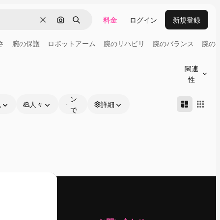
料金
ログイン
新規登録
消去
画像で検索
検索
さ
腕の保護
ロボットアーム
腕のリハビリ
腕のバランス
腕の
オ
ン
関連
ラ
性
イ
ン
色
人々
詳細
で
編
集
可
能