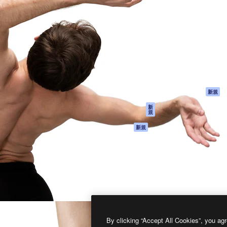
製品
はじめに
ティブ制作を導くためのプラ
Spaces
Academy
クリエイター、企業、代理
AI アシスタント
ドキュメント
含む100万人以上が利用して
AI 画像生成ツール
サポート
AI 動画生成ツール
利用規約
AI 音声合成ツール
プライバシーポリ
シー
ストックコンテン
ツ
オリジナル
新規
Claude/ChatGPT
クッキーポリシー
新
規
向けMCP
トラストセンター
エージェント
アフィリエイト
新規
API
法人向け
モバイルアプリ
すべてのMagnificツ
ール
2026
Freepik Company S.L.U.
無断複写・転載を禁じます
.
By clicking “Accept All Cookies”, you agr