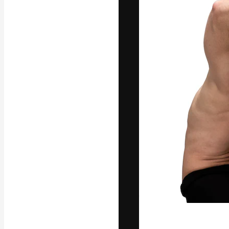
フォント
最高のクリエイ
ットフォーム。
店、スタジオを
います。
日本語
Copyright © 2010-