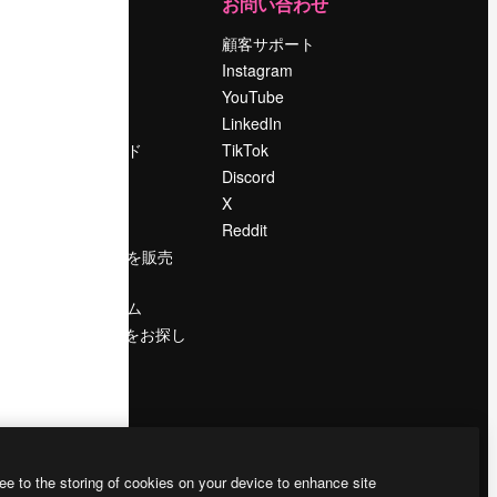
運営
お問い合わせ
料金
顧客サポート
会社概要
Instagram
Reviews
YouTube
採用情報
LinkedIn
検索トレンド
TikTok
ブログ
Discord
イベント
X
Slidesgo
Reddit
コンテンツを販売
する
プレスルーム
magnific.aiをお探し
ですか？
ee to the storing of cookies on your device to enhance site