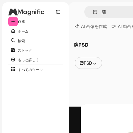
作成
AI 画像を作成
AI 動
ホーム
検索
腕PSD
ストック
もっと詳しく
PSD
すべてのツール
全ての画像
ベクトル
イラスト
写真
PSD
テンプレート
モックアップ
動画
映像素材
モーショングラフィックス
動画テンプレート
アイコン
3D モデル