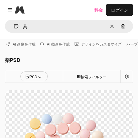
Magnific
料金
ログイン
Close menu
消去
画像で
AI 画像を作成
AI 動画を作成
デザインをカスタマイズ
ハーブ
薬PSD
PSD
検索フィルター