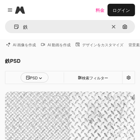
Magnific
料金
ログイン
Close menu
消去
画像で
AI 画像を作成
AI 動画を作成
デザインをカスタマイズ
背景素
鉄PSD
PSD
検索フィルター