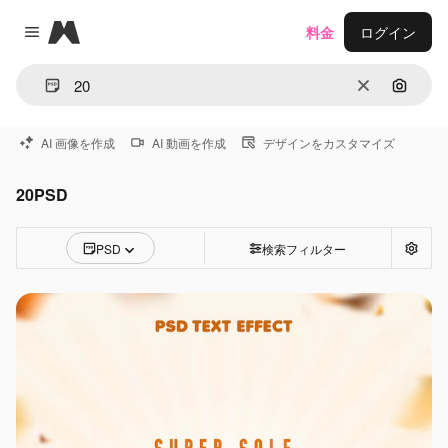
Magnific
料金
ログイン
Close menu
消去
画像で
AI 画像を作成
AI 動画を作成
デザインをカスタマイズ
20PSD
PSD
検索フィルター