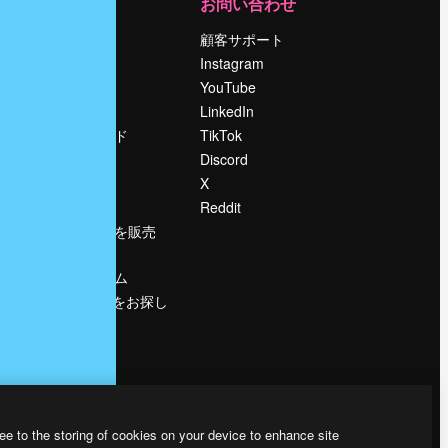
運営
お問い合わせ
料金
顧客サポート
会社概要
Instagram
Reviews
YouTube
採用情報
LinkedIn
検索トレンド
TikTok
ブログ
Discord
イベント
X
Slidesgo
Reddit
コンテンツを販売
する
プレスルーム
magnific.aiをお探し
ですか？
ee to the storing of cookies on your device to enhance site