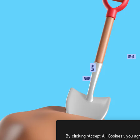
製品
はじめに
ティブ制作を導くためのプラ
Spaces
Academy
クリエイター、企業、代理
AI アシスタント
ドキュメント
含む100万人以上が利用して
AI 画像生成ツール
サポート
AI 動画生成ツール
利用規約
AI 音声合成ツール
プライバシーポリ
シー
ストックコンテン
ツ
オリジナル
新規
Claude/ChatGPT
クッキーポリシー
新
規
向けMCP
トラストセンター
エージェント
アフィリエイト
新規
API
法人向け
モバイルアプリ
すべてのMagnificツ
ール
2026
Freepik Company S.L.U.
無断複写・転載を禁じます
.
By clicking “Accept All Cookies”, you agr