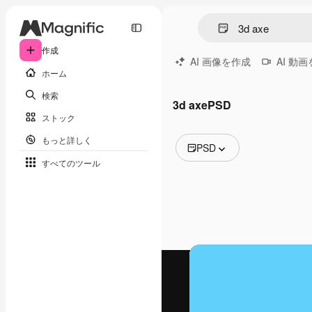
作成
AI 画像を作成
AI 動
ホーム
検索
3d axePSD
ストック
もっと詳しく
PSD
すべてのツール
全ての画像
ベクトル
イラスト
写真
PSD
テンプレート
モックアップ
動画
映像素材
モーショングラフィックス
動画テンプレート
アイコン
3D モデル