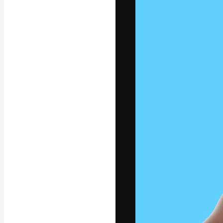
フォント
最高のクリエイ
ットフォーム。
店、スタジオを
います。
日本語
Copyright © 2010-