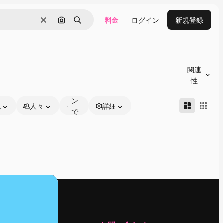
料金
ログイン
新規登録
消去
画像で検索
検索
オ
ン
関連
ラ
性
イ
ン
色
人々
詳細
で
編
集
可
能