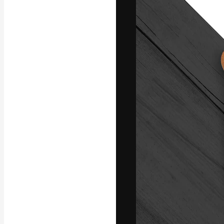
フォント
最高のクリエイ
ットフォーム。
店、スタジオを
います。
日本語
Copyright © 2010-