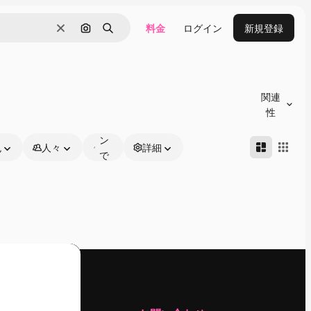
料金
ログイン
新規登録
消去
画像で検索
検索
オ
ン
関連
ラ
性
イ
ン
色
人々
詳細
で
編
集
可
能