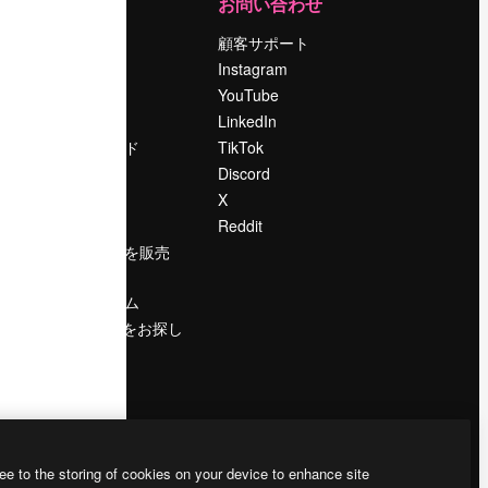
運営
お問い合わせ
料金
顧客サポート
会社概要
Instagram
Reviews
YouTube
採用情報
LinkedIn
検索トレンド
TikTok
ブログ
Discord
イベント
X
Slidesgo
Reddit
コンテンツを販売
する
プレスルーム
magnific.aiをお探し
ですか？
ee to the storing of cookies on your device to enhance site