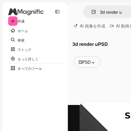
作成
AI 画像を作成
AI 動
ホーム
検索
3d render uPSD
ストック
もっと詳しく
PSD
すべてのツール
全ての画像
ベクトル
イラスト
写真
PSD
テンプレート
モックアップ
動画
映像素材
モーショングラフィックス
動画テンプレート
アイコン
3D モデル