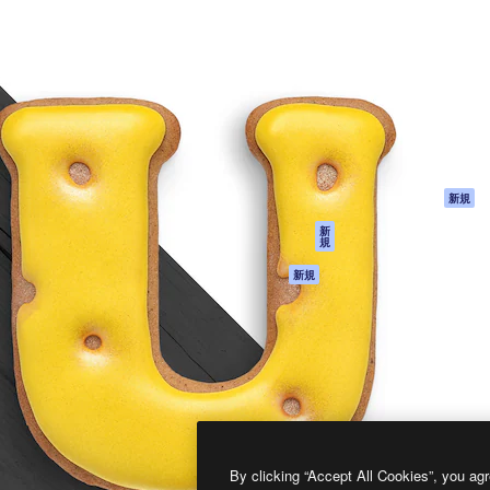
製品
はじめに
ティブ制作を導くためのプラ
Spaces
Academy
クリエイター、企業、代理
AI アシスタント
ドキュメント
含む100万人以上が利用して
AI 画像生成ツール
サポート
AI 動画生成ツール
利用規約
AI 音声合成ツール
プライバシーポリ
シー
ストックコンテン
ツ
オリジナル
新規
Claude/ChatGPT
クッキーポリシー
新
規
向けMCP
トラストセンター
エージェント
アフィリエイト
新規
API
法人向け
モバイルアプリ
すべてのMagnificツ
ール
2026
Freepik Company S.L.U.
無断複写・転載を禁じます
.
By clicking “Accept All Cookies”, you agr