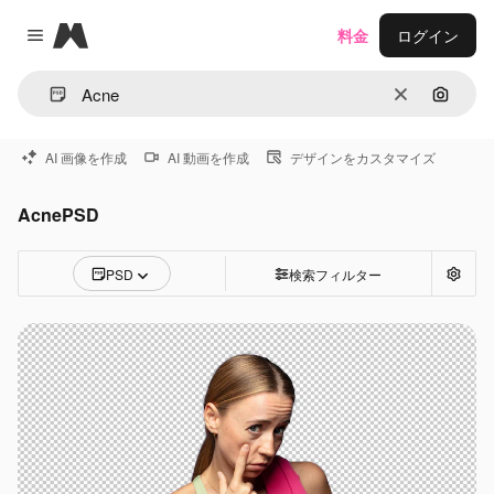
Magnific
料金
ログイン
Close menu
消去
画像で
AI 画像を作成
AI 動画を作成
デザインをカスタマイズ
AcnePSD
PSD
検索フィルター