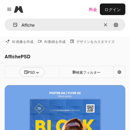
Magnific
料金
ログイン
Close menu
消去
画像で
AI 画像を作成
AI 動画を作成
デザインをカスタマイズ
AffichePSD
PSD
検索フィルター