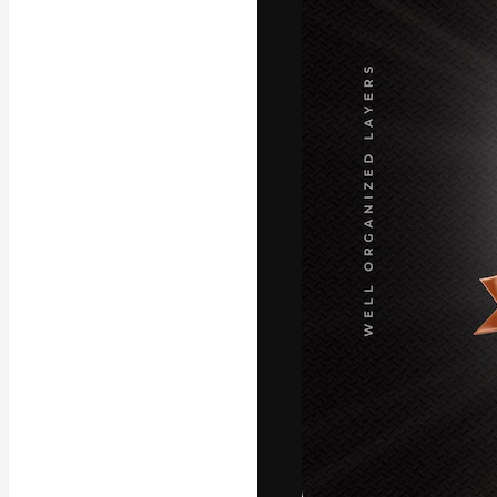
フォント
最高のクリエイ
ットフォーム。
店、スタジオを
います。
日本語
Copyright © 2010-