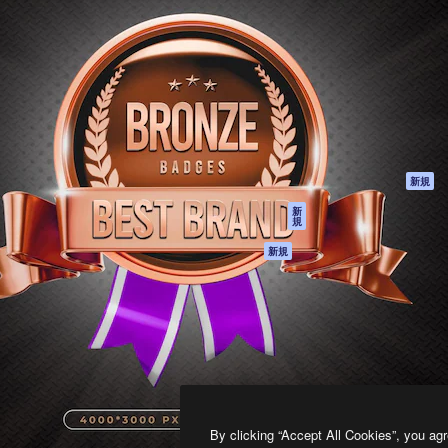
製品
はじめに
ティブ制作を導くためのプラ
Spaces
Academy
クリエイター、企業、代理
AI アシスタント
ドキュメント
含む100万人以上が利用して
AI 画像生成ツール
サポート
AI 動画生成ツール
利用規約
AI 音声合成ツール
プライバシーポリ
シー
ストックコンテン
ツ
オリジナル
新規
Claude/ChatGPT
クッキーポリシー
新
規
向けMCP
トラストセンター
エージェント
アフィリエイト
新規
API
法人向け
モバイルアプリ
すべてのMagnificツ
ール
2026
Freepik Company S.L.U.
無断複写・転載を禁じます
.
By clicking “Accept All Cookies”, you agr