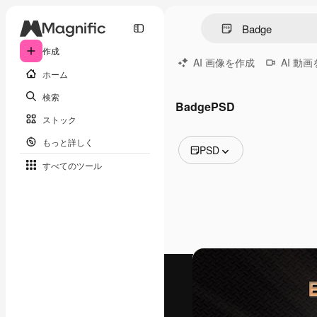
作成
AI 画像を作成
AI 動
ホーム
検索
BadgePSD
ストック
もっと詳しく
PSD
すべてのツール
全ての画像
ベクトル
イラスト
写真
PSD
テンプレート
モックアップ
動画
映像素材
モーショングラフィックス
動画テンプレート
アイコン
3D モデル