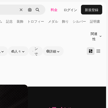
料金
ログイン
新規登録
消去
画像で検索
検索
ム
記念
装飾
トロフィー
メダル
飾り
シルバー
証明書
オ
ン
関連
ラ
性
イ
ン
色
人々
詳細
で
編
集
可
能