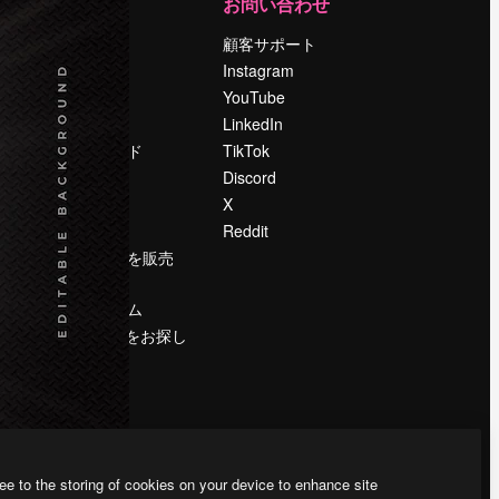
運営
お問い合わせ
料金
顧客サポート
会社概要
Instagram
Reviews
YouTube
採用情報
LinkedIn
検索トレンド
TikTok
ブログ
Discord
イベント
X
Slidesgo
Reddit
コンテンツを販売
する
プレスルーム
magnific.aiをお探し
ですか？
ee to the storing of cookies on your device to enhance site