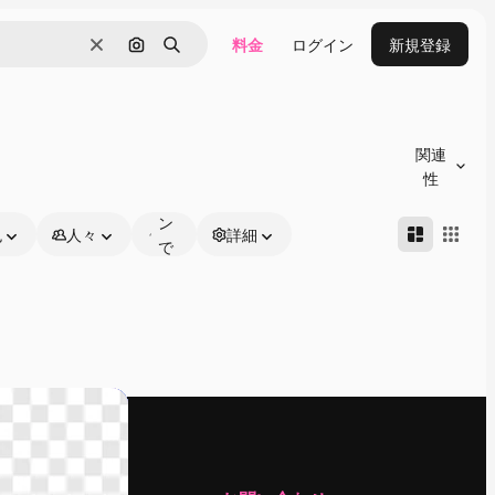
料金
ログイン
新規登録
消去
画像で検索
検索
オ
ン
関連
ラ
性
イ
ン
色
人々
詳細
で
編
集
可
能