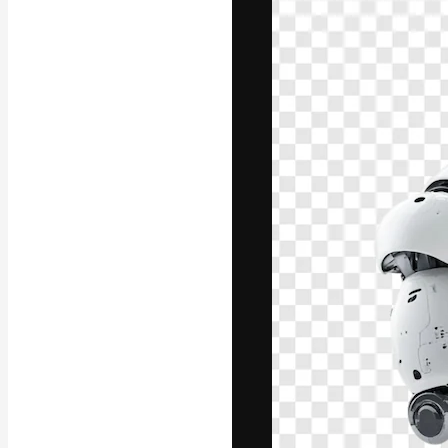
フォント
最高のクリエイ
ットフォーム。
店、スタジオを
います。
日本語
Copyright © 2010-