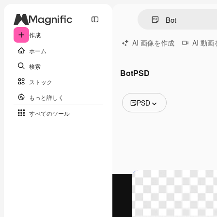
作成
AI 画像を作成
AI 動
ホーム
検索
BotPSD
ストック
もっと詳しく
PSD
すべてのツール
全ての画像
ベクトル
イラスト
写真
PSD
テンプレート
モックアップ
動画
映像素材
モーショングラフィックス
動画テンプレート
アイコン
3D モデル