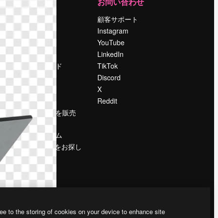
運営
お問い合わせ
料金
顧客サポート
会社概要
Instagram
Reviews
YouTube
採用情報
LinkedIn
検索トレンド
TikTok
ブログ
Discord
イベント
X
Slidesgo
Reddit
コンテンツを販売
する
プレスルーム
magnific.aiをお探し
ですか？
ee to the storing of cookies on your device to enhance site