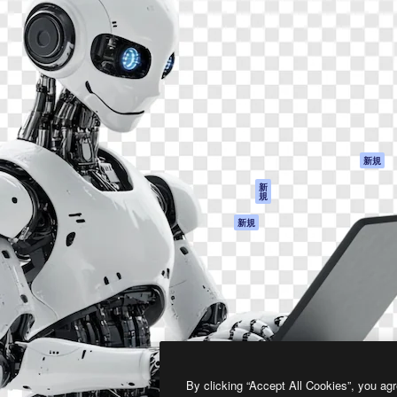
製品
はじめに
ティブ制作を導くためのプラ
Spaces
Academy
クリエイター、企業、代理
AI アシスタント
ドキュメント
含む100万人以上が利用して
AI 画像生成ツール
サポート
AI 動画生成ツール
利用規約
AI 音声合成ツール
プライバシーポリ
シー
ストックコンテン
ツ
オリジナル
新規
Claude/ChatGPT
クッキーポリシー
新
規
向けMCP
トラストセンター
エージェント
アフィリエイト
新規
API
法人向け
モバイルアプリ
すべてのMagnificツ
ール
2026
Freepik Company S.L.U.
無断複写・転載を禁じます
.
By clicking “Accept All Cookies”, you agr