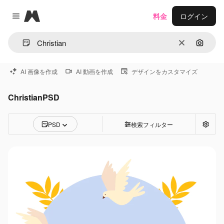
Magnific
料金
ログイン
Close menu
消去
画像で
AI 画像を作成
AI 動画を作成
デザインをカスタマイズ
ChristianPSD
PSD
検索フィルター