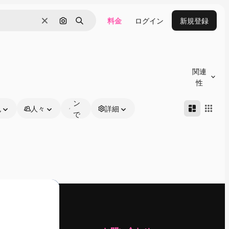
料金
ログイン
新規登録
消去
画像で検索
検索
オ
ン
関連
ラ
性
イ
ン
色
人々
詳細
で
編
集
可
能