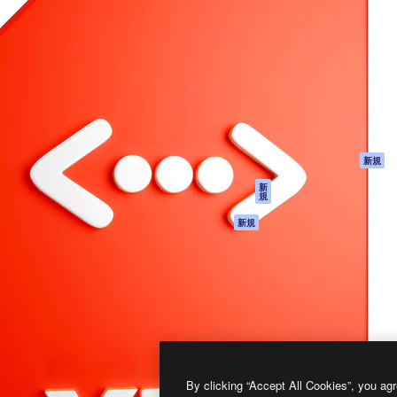
製品
はじめに
ティブ制作を導くためのプラ
Spaces
Academy
クリエイター、企業、代理
AI アシスタント
ドキュメント
含む100万人以上が利用して
AI 画像生成ツール
サポート
AI 動画生成ツール
利用規約
AI 音声合成ツール
プライバシーポリ
シー
ストックコンテン
ツ
オリジナル
新規
Claude/ChatGPT
クッキーポリシー
新
規
向けMCP
トラストセンター
エージェント
アフィリエイト
新規
API
法人向け
モバイルアプリ
すべてのMagnificツ
ール
2026
Freepik Company S.L.U.
無断複写・転載を禁じます
.
By clicking “Accept All Cookies”, you agr