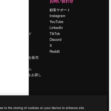
運営
お問い合わせ
料金
顧客サポート
会社概要
Instagram
Reviews
YouTube
採用情報
LinkedIn
検索トレンド
TikTok
ブログ
Discord
イベント
X
Slidesgo
Reddit
コンテンツを販売
する
プレスルーム
magnific.aiをお探し
ですか？
ee to the storing of cookies on your device to enhance site