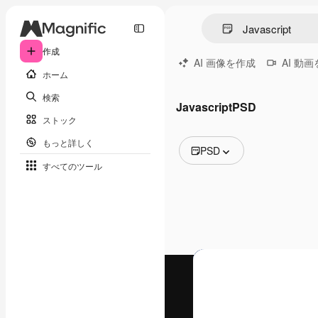
作成
AI 画像を作成
AI 動
ホーム
検索
JavascriptPSD
ストック
もっと詳しく
PSD
すべてのツール
全ての画像
ベクトル
イラスト
写真
PSD
テンプレート
モックアップ
動画
映像素材
モーショングラフィックス
動画テンプレート
アイコン
3D モデル