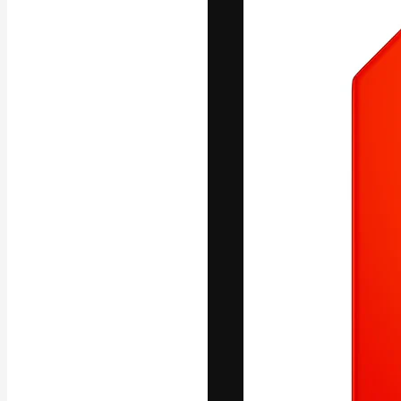
フォント
最高のクリエイ
ットフォーム。
店、スタジオを
います。
日本語
Copyright © 2010-