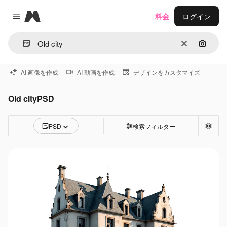
Magnific
料金
ログイン
Close menu
消去
画像で
AI 画像を作成
AI 動画を作成
デザインをカスタマイズ
Old cityPSD
PSD
検索フィルター