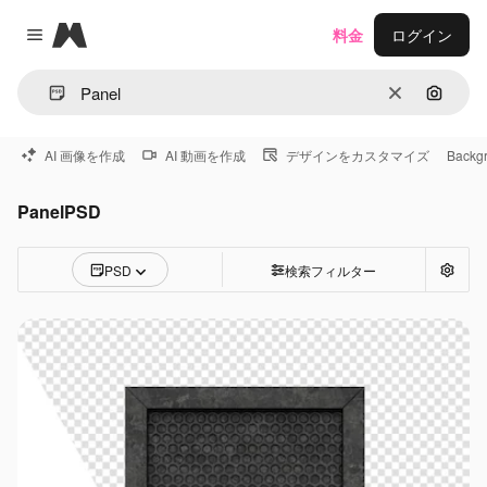
Magnific
料金
ログイン
Close menu
消去
画像で
AI 画像を作成
AI 動画を作成
デザインをカスタマイズ
Backg
PanelPSD
PSD
検索フィルター