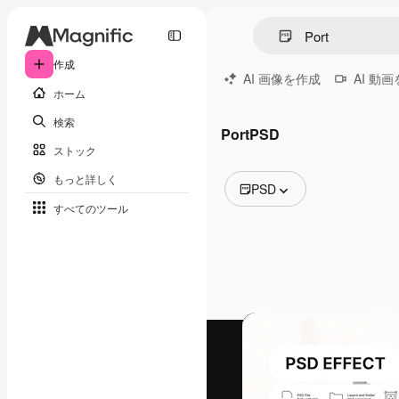
作成
AI 画像を作成
AI 動
ホーム
検索
PortPSD
ストック
もっと詳しく
PSD
すべてのツール
全ての画像
ベクトル
イラスト
写真
PSD
テンプレート
モックアップ
動画
映像素材
モーショングラフィックス
動画テンプレート
アイコン
3D モデル