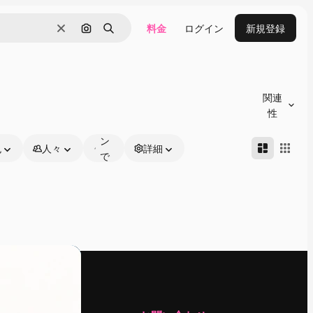
料金
ログイン
新規登録
消去
画像で検索
検索
オ
ン
関連
ラ
性
イ
ン
色
人々
詳細
で
編
集
可
能