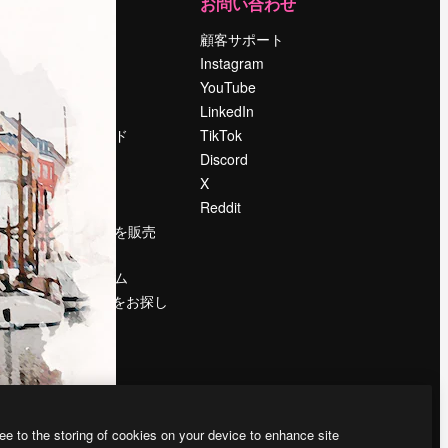
運営
お問い合わせ
料金
顧客サポート
会社概要
Instagram
Reviews
YouTube
採用情報
LinkedIn
検索トレンド
TikTok
ブログ
Discord
イベント
X
Slidesgo
Reddit
コンテンツを販売
する
プレスルーム
magnific.aiをお探し
ですか？
ee to the storing of cookies on your device to enhance site