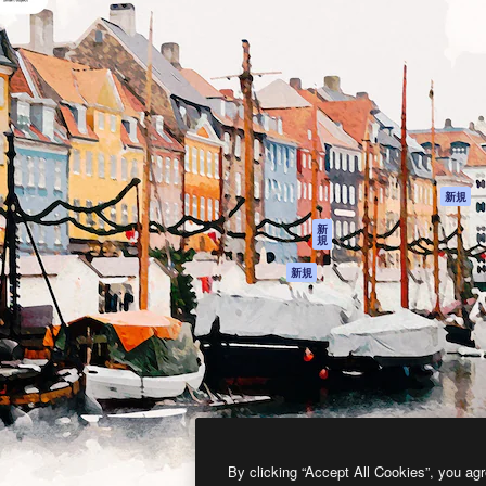
製品
はじめに
ティブ制作を導くためのプラ
Spaces
Academy
クリエイター、企業、代理
AI アシスタント
ドキュメント
含む100万人以上が利用して
AI 画像生成ツール
サポート
AI 動画生成ツール
利用規約
AI 音声合成ツール
プライバシーポリ
シー
ストックコンテン
ツ
オリジナル
新規
Claude/ChatGPT
クッキーポリシー
新
規
向けMCP
トラストセンター
エージェント
アフィリエイト
新規
API
法人向け
モバイルアプリ
すべてのMagnificツ
ール
2026
Freepik Company S.L.U.
無断複写・転載を禁じます
.
By clicking “Accept All Cookies”, you agr