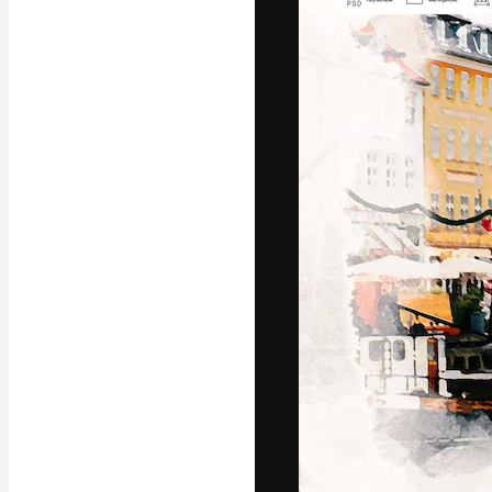
フォント
最高のクリエイ
ットフォーム。
店、スタジオを
います。
日本語
Copyright © 2010-