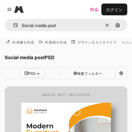
Magnific
料金
ログイン
Close menu
消去
画像で
AI 画像を作成
AI 動画を作成
デザインをカスタマイズ
コメン
Social media postPSD
PSD
検索フィルター