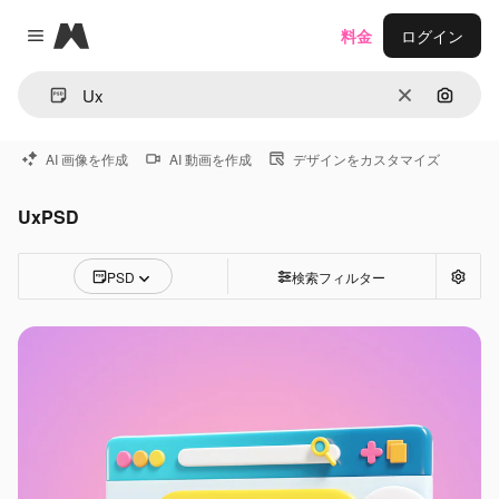
Magnific
料金
ログイン
Close menu
消去
画像で
AI 画像を作成
AI 動画を作成
デザインをカスタマイズ
UxPSD
PSD
検索フィルター