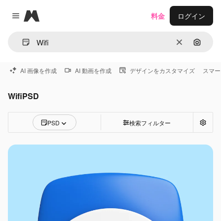
Magnific
料金
ログイン
Close menu
消去
画像で
AI 画像を作成
AI 動画を作成
デザインをカスタマイズ
スマー
WifiPSD
PSD
検索フィルター