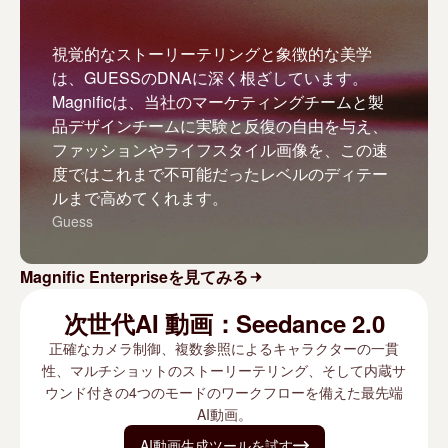
視覚的なストーリーテリングと象徴的な美学
は、GUESSのDNAに深く根ざしています。
Magnificは、当社のマーケティングチームと製
品デザインチームに実験と反復の自由を与え、
ファッションやライフスタイル画像を、この速
度ではこれまで不可能だったレベルのディテー
ルまで高めてくれます。
Guess
Magnific Enterpriseを見てみる
次世代AI 動画：Seedance 2.0
正確なカメラ制御、複数参照によるキャラクターの一貫
性、マルチショットのストーリーテリング、そして内蔵サ
ウンド付きの4つのモードのワークフローを備えた最先端
AI動画。
AI動画生成ツールを試す