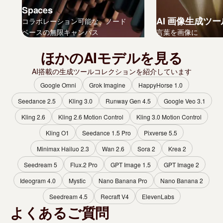
Spaces
AI 画像生成ツー
コラボレーション可能な、ノード
ベースの無限キャンバス
言葉を画像に
ほかのAIモデルを見る
AI搭載の生成ツールコレクションを紹介しています
Google Omni
Grok Imagine
HappyHorse 1.0
Seedance 2.5
Kling 3.0
Runway Gen 4.5
Google Veo 3.1
Kling 2.6
Kling 2.6 Motion Control
Kling 3.0 Motion Control
Kling O1
Seedance 1.5 Pro
Pixverse 5.5
Minimax Hailuo 2.3
Wan 2.6
Sora 2
Krea 2
Seedream 5
Flux.2 Pro
GPT Image 1.5
GPT Image 2
Ideogram 4.0
Mystic
Nano Banana Pro
Nano Banana 2
Seedream 4.5
Recraft V4
ElevenLabs
よくあるご質問