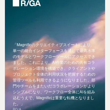
「Magnificのクリエイティブスイートにより、
単一の統合インターフェースを通じて最高水準
のモデルとワークフローツールにアクセスでき
ました。これにより、AI作業のための共有コラ
ボレーション環境を構築でき、クライアントや
プロジェクト全体の利用状況を把握するための
管理ツールも利用できるようになりました。部
門やチームをまたいだコラボレーションがより
シンプルになり、ワークフロー全体にAIを組み
込むうえで、Magnificは重要な転機となりまし
た。」
RG/A