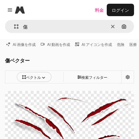
Magnific
料金
ログイン
Close menu
消去
画像で
AI 画像を作成
AI 動画を作成
AI アイコンを作成
危険
医療
傷ベクター
ベクトル
検索フィルター