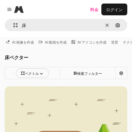
Magnific
料金
ログイン
Close menu
消去
画像で
AI 画像を作成
AI 動画を作成
AI アイコンを作成
背景
テク
床ベクター
ベクトル
検索フィルター