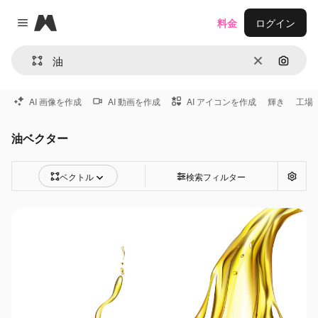
Magnific
料金
ログイン
Close menu
消去
画像で
AI 画像を作成
AI 動画を作成
AI アイコンを作成
輝き
工場
油ベクター
ベクトル
検索フィルター