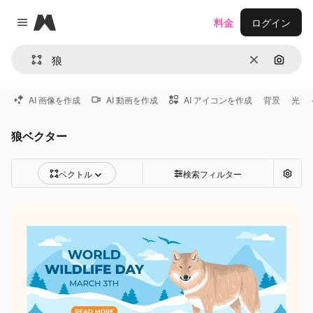
Magnific
料金
ログイン
Close menu
消去
画像で
AI 画像を作成
AI 動画を作成
AI アイコンを作成
背景
光
狼ベクター
ベクトル
検索フィルター