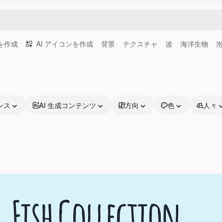
画を作成
AI アイコンを作成
背景
テクスチャ
波
海洋生物
ンス
AI 生成コンテンツ
方向
色
人々