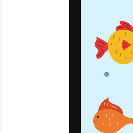
フォント
最高のクリエイ
ットフォーム。
店、スタジオを
います。
日本語
Copyright © 2010-