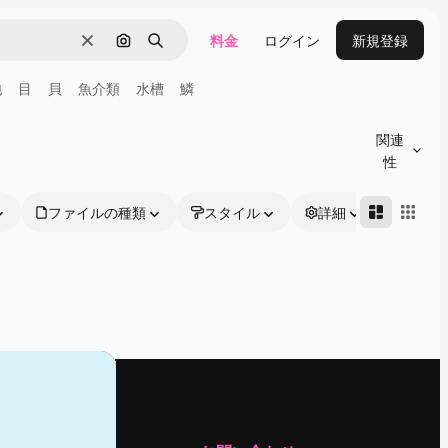
料金
ログイン
新規登録
消去
画像で検索
検索
泡
目
貝
魚介類
水槽
鱗
関連
性
ファイルの種類
スタイル
詳細