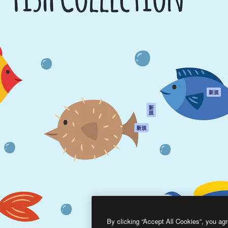
製品
はじめに
ティブ制作を導くためのプラ
Spaces
Academy
クリエイター、企業、代理
AI アシスタント
ドキュメント
含む100万人以上が利用して
AI 画像生成ツール
サポート
AI 動画生成ツール
利用規約
AI 音声合成ツール
プライバシーポリ
シー
ストックコンテン
ツ
オリジナル
新規
Claude/ChatGPT
クッキーポリシー
新
規
向けMCP
トラストセンター
エージェント
アフィリエイト
新規
API
法人向け
モバイルアプリ
すべてのMagnificツ
ール
2026
Freepik Company S.L.U.
無断複写・転載を禁じます
.
By clicking “Accept All Cookies”, you agr