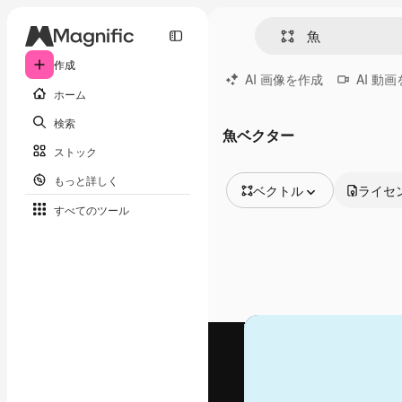
作成
AI 画像を作成
AI 動
ホーム
検索
魚ベクター
ストック
もっと詳しく
ベクトル
ライセ
すべてのツール
全ての画像
ベクトル
イラスト
写真
PSD
テンプレート
モックアップ
動画
映像素材
モーショングラフィックス
動画テンプレート
アイコン
3D モデル