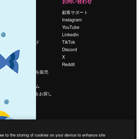
運営
お問い合わせ
料金
顧客サポート
会社概要
Instagram
Reviews
YouTube
採用情報
LinkedIn
検索トレンド
TikTok
ブログ
Discord
イベント
X
Slidesgo
Reddit
コンテンツを販売
する
プレスルーム
magnific.aiをお探し
ですか？
ee to the storing of cookies on your device to enhance site