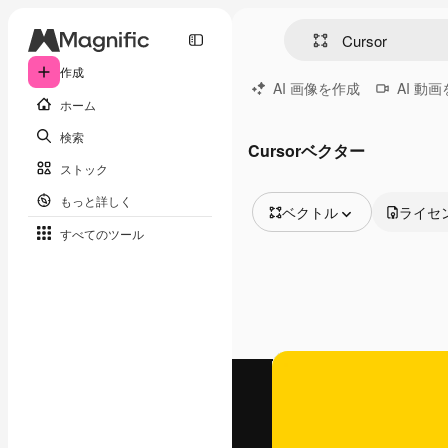
作成
AI 画像を作成
AI 動
ホーム
検索
Cursorベクター
ストック
もっと詳しく
ベクトル
ライセ
すべてのツール
全ての画像
ベクトル
イラスト
写真
PSD
テンプレート
モックアップ
動画
映像素材
モーショングラフィックス
動画テンプレート
アイコン
3D モデル