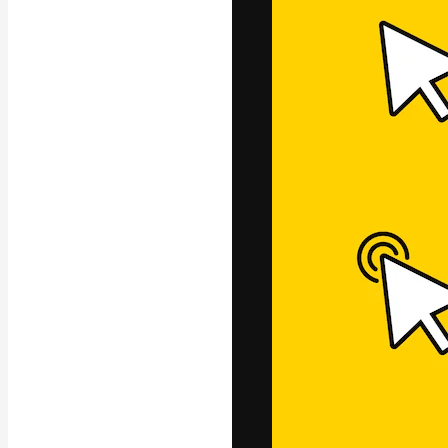
フォント
最高のクリエイ
ットフォーム。
店、スタジオを
います。
日本語
Copyright © 2010-