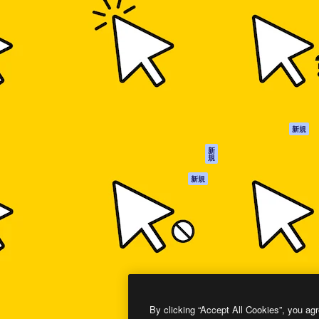
製品
はじめに
ティブ制作を導くためのプラ
Spaces
Academy
クリエイター、企業、代理
AI アシスタント
ドキュメント
含む100万人以上が利用して
AI 画像生成ツール
サポート
AI 動画生成ツール
利用規約
AI 音声合成ツール
プライバシーポリ
シー
ストックコンテン
ツ
オリジナル
新規
Claude/ChatGPT
クッキーポリシー
新
規
向けMCP
トラストセンター
エージェント
アフィリエイト
新規
API
法人向け
モバイルアプリ
すべてのMagnificツ
ール
2026
Freepik Company S.L.U.
無断複写・転載を禁じます
.
By clicking “Accept All Cookies”, you agr