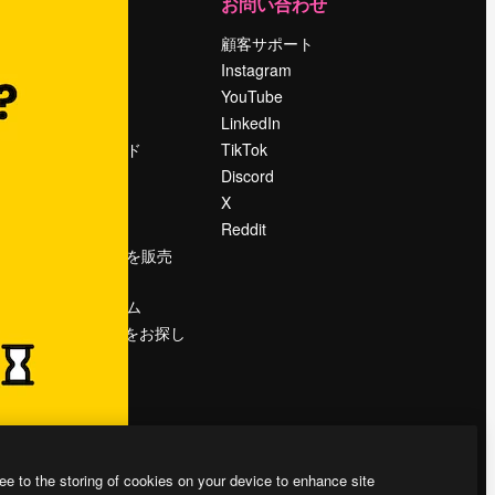
運営
お問い合わせ
料金
顧客サポート
会社概要
Instagram
Reviews
YouTube
採用情報
LinkedIn
検索トレンド
TikTok
ブログ
Discord
イベント
X
Slidesgo
Reddit
コンテンツを販売
する
プレスルーム
magnific.aiをお探し
ですか？
ee to the storing of cookies on your device to enhance site