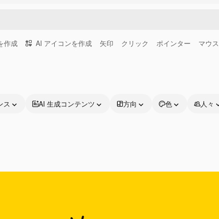
画を作成
AI アイコンを作成
矢印
クリック
ポインター
マウス
ンス
AI 生成コンテンツ
方向
色
人々