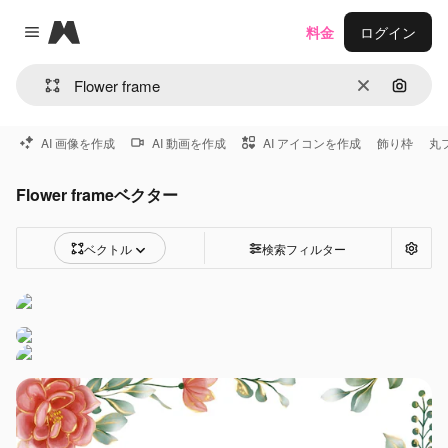
Magnific
料金
ログイン
Close menu
消去
画像で
AI 画像を作成
AI 動画を作成
AI アイコンを作成
飾り枠
丸
Flower frameベクター
ベクトル
検索フィルター