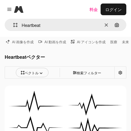
Magnific
料金
ログイン
Close menu
消去
画像で
AI 画像を作成
AI 動画を作成
AI アイコンを作成
医療
未来
Heartbeatベクター
ベクトル
検索フィルター