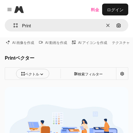
Magnific
料金
ログイン
Close menu
消去
画像で
AI 画像を作成
AI 動画を作成
AI アイコンを作成
テクスチャ
Printベクター
ベクトル
検索フィルター