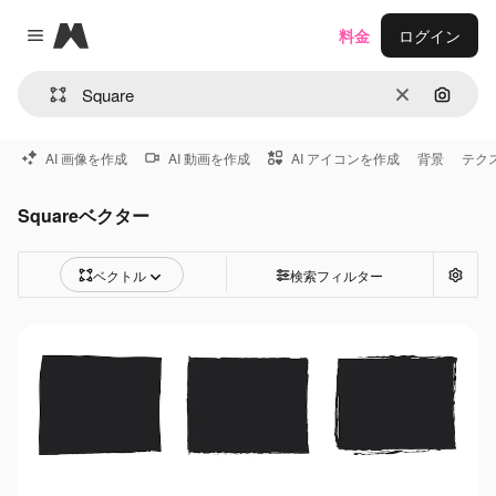
Magnific
料金
ログイン
Close menu
消去
画像で
AI 画像を作成
AI 動画を作成
AI アイコンを作成
背景
テク
Squareベクター
ベクトル
検索フィルター