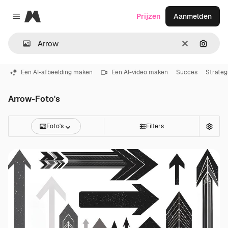
Magnific
Prijzen
Aanmelden
Close menu
Wissen
Zoeken
Een AI-afbeelding maken
Een AI-video maken
Succes
Strateg
Arrow-Foto's
Foto's
Filters