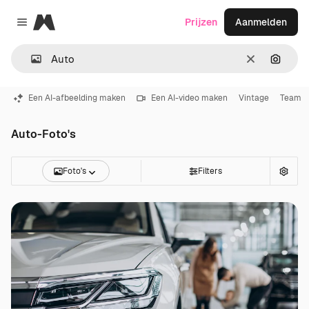
Magnific
Prijzen
Aanmelden
Close menu
Wissen
Zoeken
Een AI-afbeelding maken
Een AI-video maken
Vintage
Team
Auto-Foto's
Foto's
Filters