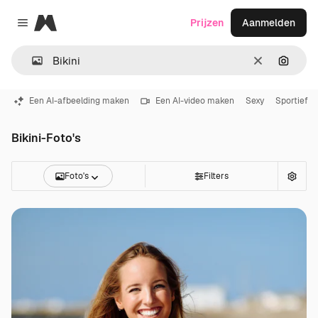
Magnific
Prijzen
Aanmelden
Close menu
Wissen
Zoeken
Een AI-afbeelding maken
Een AI-video maken
Sexy
Sportief
Bikini-Foto's
Foto's
Filters