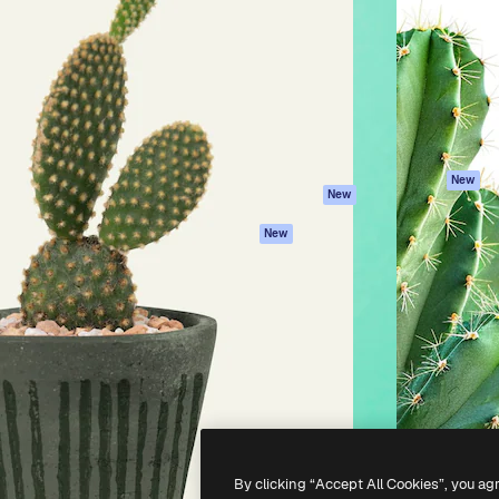
latform om je beste werk te
Spaces
Academy
dan 1 miljoen abonnees
AI-assistent
Documentatie
elingen, ondernemingen,
AI Image Generator
Ondersteuning
io's.
AI Video Generator
Algemene
voorwaarden
AI Voice Generator
Privacybeleid
Stockcontent
Originelen
MCP voor
New
New
Claude/ChatGPT
Cookiebeleid
Agenten
Vertrouwenscent
New
API
Partners
Mobiele app
Onderneming
Alle Magnific-tools
-
2026
Freepik Company S.L.U.
Alle rechten voorbehouden
.
By clicking “Accept All Cookies”, you ag