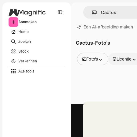
Aanmaken
Een AI-afbeelding maken
Home
Zoeken
Cactus-Foto's
Stock
Foto's
Licentie
Verkennen
Alle afbeeldingen
Alle tools
Vectors
Illustraties
Foto's
PSD
Sjablonen
Mockups
Video's
Filmmateriaal
Dynamische afbeeldingen
Videosjablonen
Iconen
3D-modellen
Lettertypen