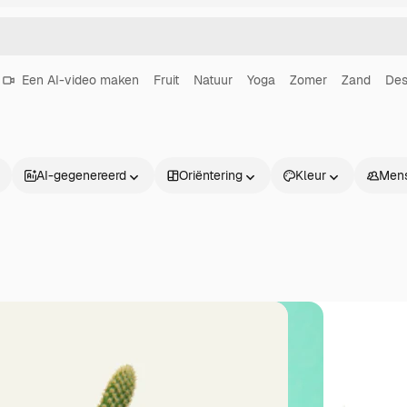
Een AI-video maken
Fruit
Natuur
Yoga
Zomer
Zand
Des
AI-gegenereerd
Oriëntering
Kleur
Men
Producten
Aan de slag