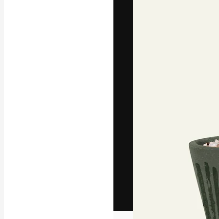
Het creatieve p
creëren. Meer 
onder creatiev
bureaus en stud
Nederlands
Copyright © 2010