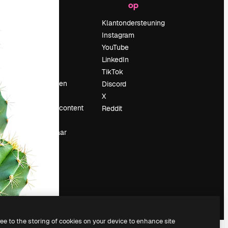
op
Prijzen
Over ons
Klantondersteuning
Reviews
Instagram
Vacatures
YouTube
Zoektrends
LinkedIn
Blog
TikTok
Evenementen
Discord
Slidesgo
X
rum
Verkoop je content
Reddit
Perszaal
Op zoek naar
magnific.ai
ree to the storing of cookies on your device to enhance site