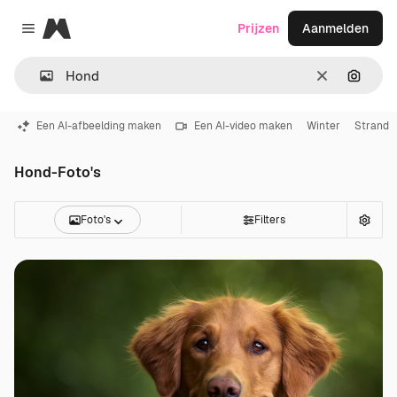
Magnific
Prijzen
Aanmelden
Close menu
Wissen
Zoeken
Een AI-afbeelding maken
Een AI-video maken
Winter
Strand
Hond-Foto's
Foto's
Filters