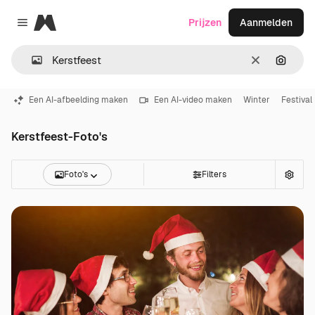
Magnific
Prijzen
Aanmelden
Close menu
Wissen
Zoeken
Een AI-afbeelding maken
Een AI-video maken
Winter
Festival
Kerstfeest-Foto's
Foto's
Filters