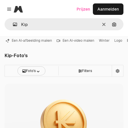
Magnific
Prijzen
Aanmelden
Close menu
Wissen
Zoeken
Een AI-afbeelding maken
Een AI-video maken
Winter
Logo
Kip-Foto's
Foto's
Filters