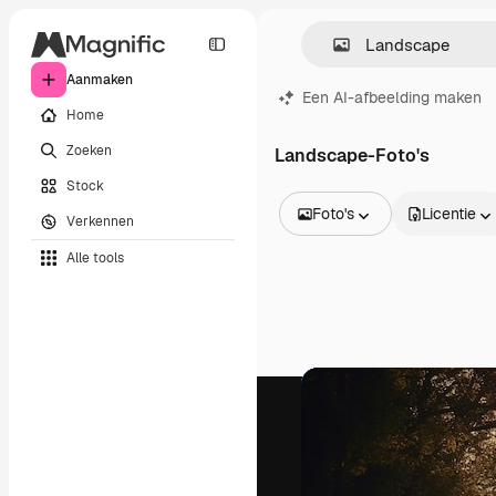
Aanmaken
Een AI-afbeelding maken
Home
Zoeken
Landscape-Foto's
Stock
Foto's
Licentie
Verkennen
Alle afbeeldingen
Alle tools
Vectors
Illustraties
Foto's
PSD
Sjablonen
Mockups
Video's
Filmmateriaal
Dynamische afbeeldingen
Videosjablonen
Iconen
3D-modellen
Lettertypen