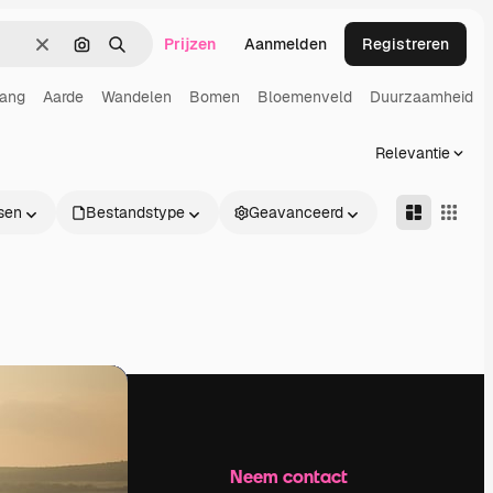
Prijzen
Aanmelden
Registreren
Wissen
Zoeken op afbeelding
Zoeken
gang
Aarde
Wandelen
Bomen
Bloemenveld
Duurzaamheid
Relevantie
sen
Bestandstype
Geavanceerd
Bedrijf
Neem contact