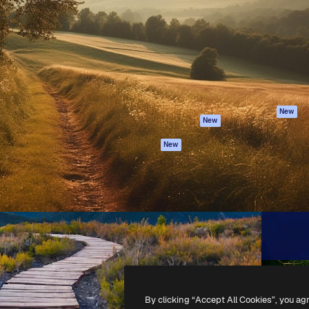
latform om je beste werk te
Spaces
Academy
dan 1 miljoen abonnees
AI-assistent
Documentatie
elingen, ondernemingen,
AI Image Generator
Ondersteuning
io's.
AI Video Generator
Algemene
voorwaarden
AI Voice Generator
Privacybeleid
Stockcontent
Originelen
MCP voor
New
New
Claude/ChatGPT
Cookiebeleid
Agenten
Vertrouwenscent
New
API
Partners
Mobiele app
Onderneming
Alle Magnific-tools
-
2026
Freepik Company S.L.U.
Alle rechten voorbehouden
.
By clicking “Accept All Cookies”, you ag