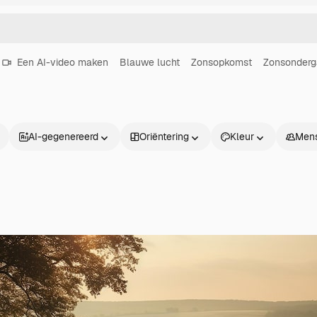
Een AI-video maken
Blauwe lucht
Zonsopkomst
Zonsonder
AI-gegenereerd
Oriëntering
Kleur
Men
Producten
Aan de slag