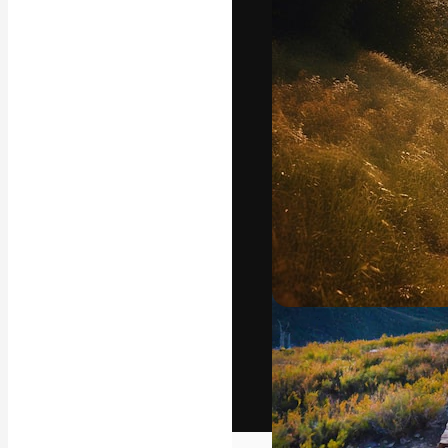
Het creatieve p
creëren. Meer 
onder creatiev
bureaus en stud
Nederlands
Copyright © 2010