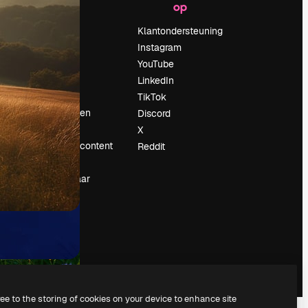
op
Prijzen
Over ons
Klantondersteuning
Reviews
Instagram
Vacatures
YouTube
Zoektrends
LinkedIn
Blog
TikTok
Evenementen
Discord
Slidesgo
X
rum
Verkoop je content
Reddit
Perszaal
Op zoek naar
magnific.ai
ree to the storing of cookies on your device to enhance site