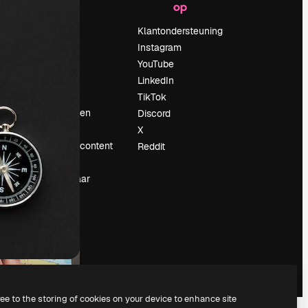
op
Prijzen
Over ons
Klantondersteuning
Reviews
Instagram
Vacatures
YouTube
Zoektrends
LinkedIn
Blog
TikTok
Evenementen
Discord
Slidesgo
X
rum
Verkoop je content
Reddit
Perszaal
Op zoek naar
magnific.ai
ree to the storing of cookies on your device to enhance site