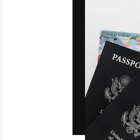
Het creatieve p
creëren. Meer 
onder creatiev
bureaus en stud
Nederlands
Copyright © 2010