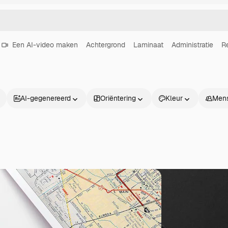
Een AI-video maken
Achtergrond
Laminaat
Administratie
R
AI-gegenereerd
Oriëntering
Kleur
Men
Producten
Aan de slag