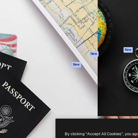
latform om je beste werk te
Spaces
Academy
dan 1 miljoen abonnees
AI-assistent
Documentatie
elingen, ondernemingen,
AI Image Generator
Ondersteuning
io's.
AI Video Generator
Algemene
voorwaarden
AI Voice Generator
Privacybeleid
Stockcontent
Originelen
MCP voor
New
New
Claude/ChatGPT
Cookiebeleid
Agenten
Vertrouwenscent
New
API
Partners
Mobiele app
Onderneming
Alle Magnific-tools
-
2026
Freepik Company S.L.U.
Alle rechten voorbehouden
.
By clicking “Accept All Cookies”, you ag