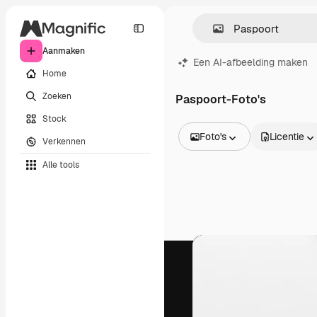
Aanmaken
Een AI-afbeelding maken
Home
Zoeken
Paspoort-Foto's
Stock
Foto's
Licentie
Verkennen
Alle afbeeldingen
Alle tools
Vectors
Illustraties
Foto's
PSD
Sjablonen
Mockups
Video's
Filmmateriaal
Dynamische afbeeldingen
Videosjablonen
Iconen
3D-modellen
Lettertypen