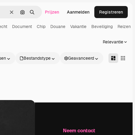
Prijzen
Aanmelden
Registreren
Wissen
Zoeken op afbeelding
Zoeken
echt
Document
Chip
Douane
Vakantie
Beveiliging
Reizen
Relevantie
sen
Bestandstype
Geavanceerd
Bedrijf
Neem contact